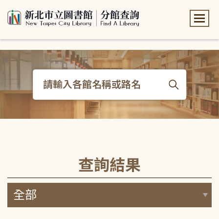
:::
:::
查詢結果