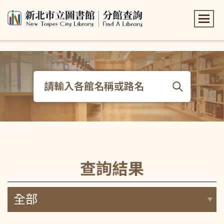
:::
:::
查詢結果