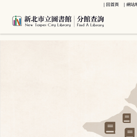
:::
回首頁
網站
:::