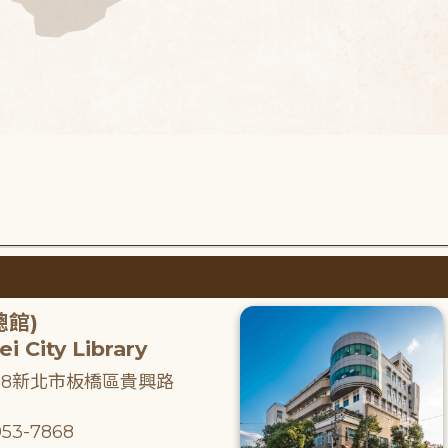
總館)
i City Library
218新北市板橋區貴興路
53-7868