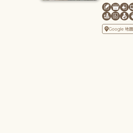
Google 地