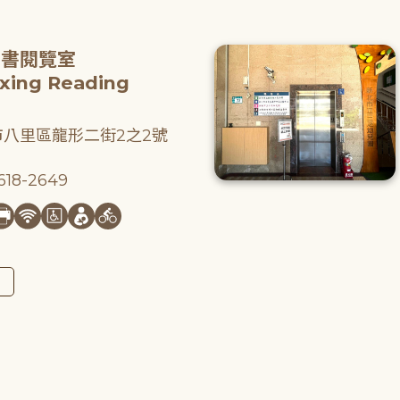
圖書閱覽室
gxing Reading
八里區龍形二街2之2號
18-2649
圖