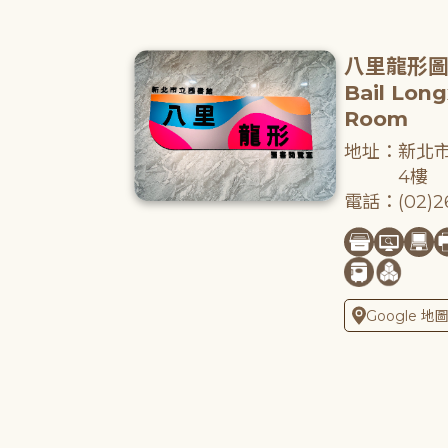
八里龍形
Bail Lon
Room
地址：新北市
4樓
電話：(02)26
Google 地