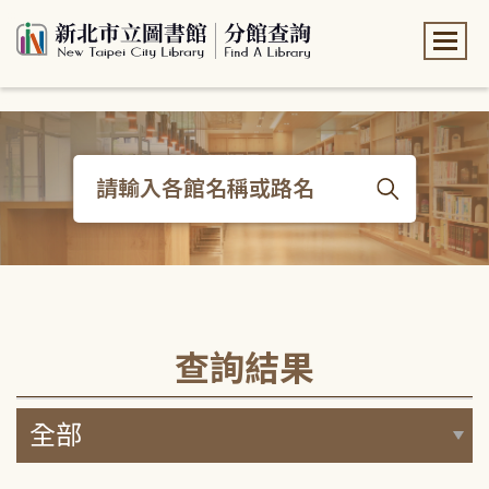
:::
:::
查詢結果