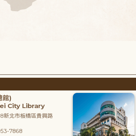
總館)
i City Library
218新北市板橋區貴興路
53-7868