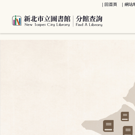
:::
回首頁
網站
:::