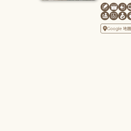
Google 地