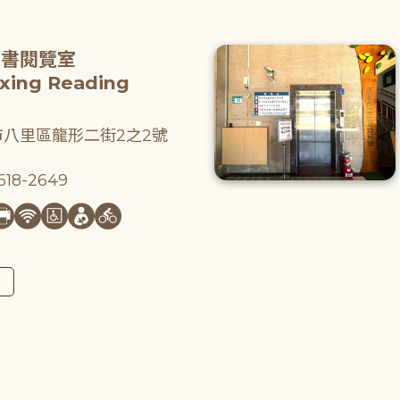
圖書閱覽室
gxing Reading
八里區龍形二街2之2號
18-2649
圖