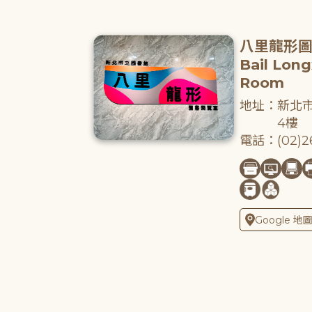
八里龍形
Bail Lon
Room
地址：新北市
4樓
電話：(02)26
Google 地