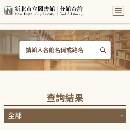
:::
:::
查詢結果