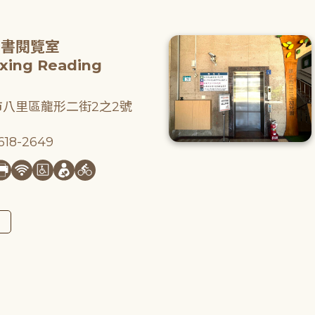
圖書閱覽室
gxing Reading
八里區龍形二街2之2號
18-2649
圖