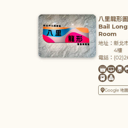
八里龍形
Bail Lon
Room
地址：新北市
4樓
電話：(02)26
Google 地