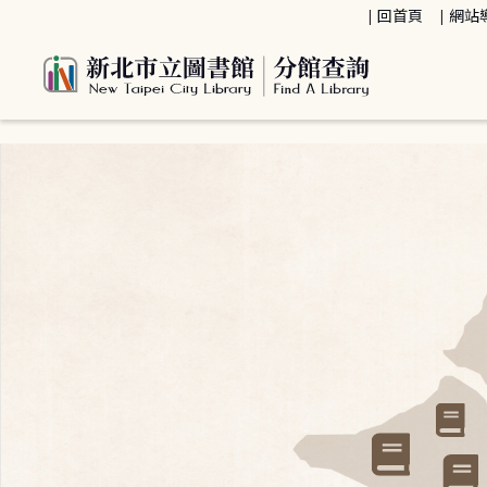
:::
回首頁
網站
:::