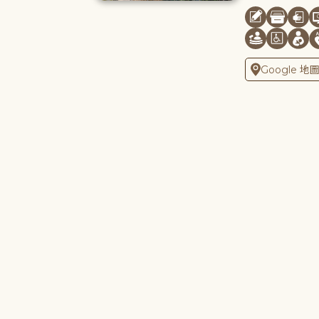
Google 地