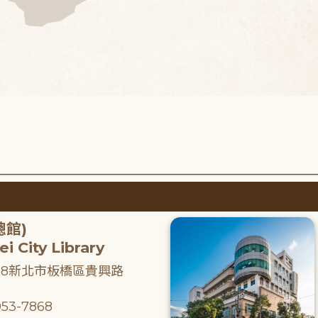
總館)
i City Library
218新北市板橋區貴興路
53-7868