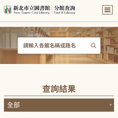
:::
:::
查詢結果