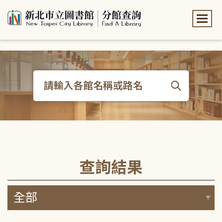
:::
:::
查詢結果