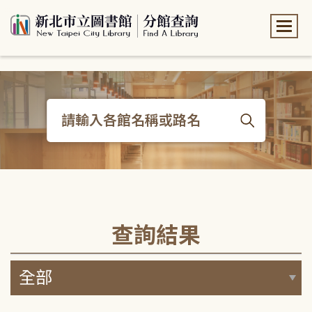
:::
:::
查詢結果