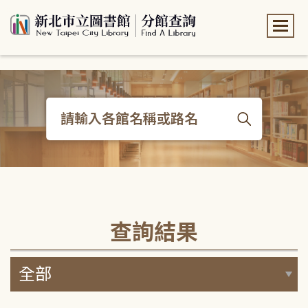
:::
:::
查詢結果