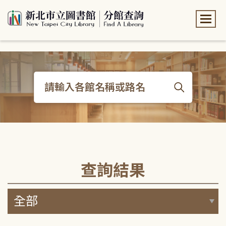
:::
:::
查詢結果