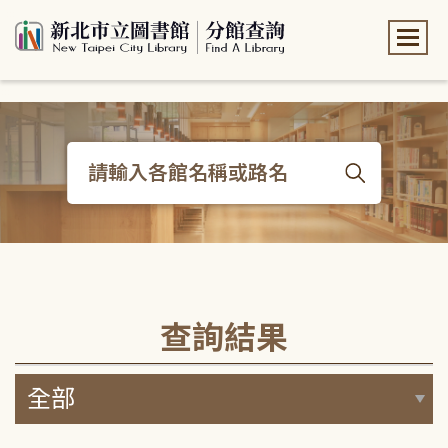
:::
:::
查詢結果