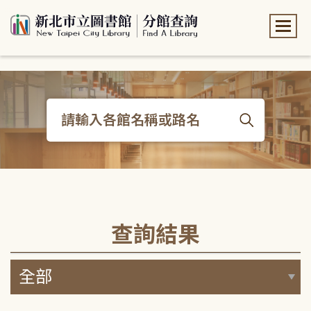
:::
:::
查詢結果