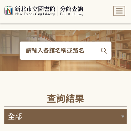
:::
:::
查詢結果