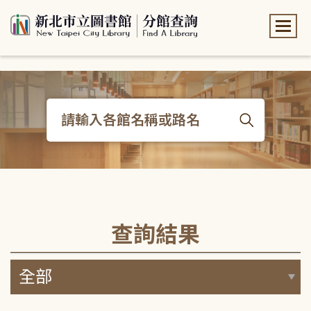
:::
:::
查詢結果