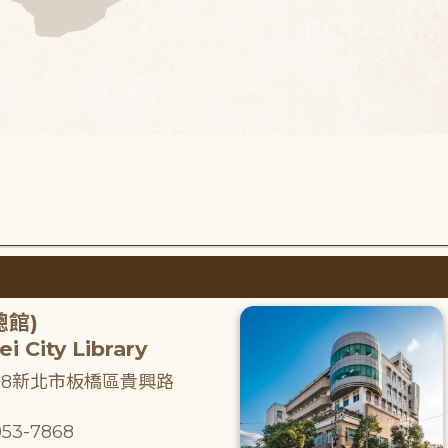
總館)
i City Library
218新北市板橋區貴興路
53-7868