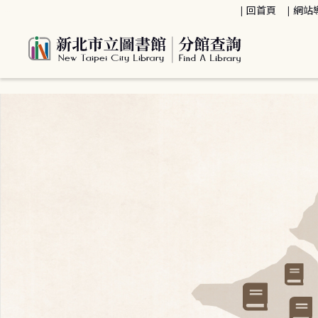
:::
回首頁
網站
:::