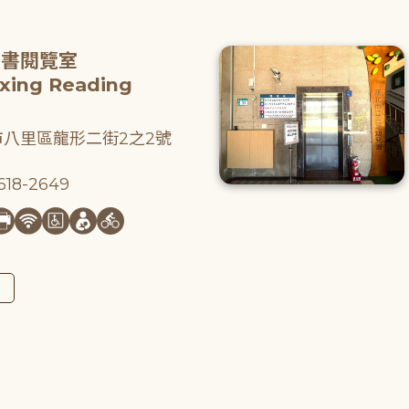
圖書閱覽室
gxing Reading
八里區龍形二街2之2號
18-2649
圖