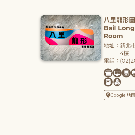
八里龍形
Bail Lon
Room
地址：新北市
4樓
電話：(02)26
Google 地