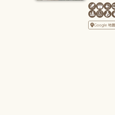
Google 地