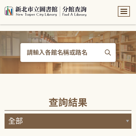
:::
:::
查詢結果