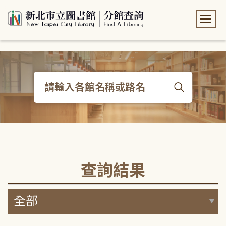
:::
:::
查詢結果