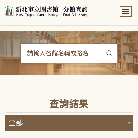
:::
:::
查詢結果