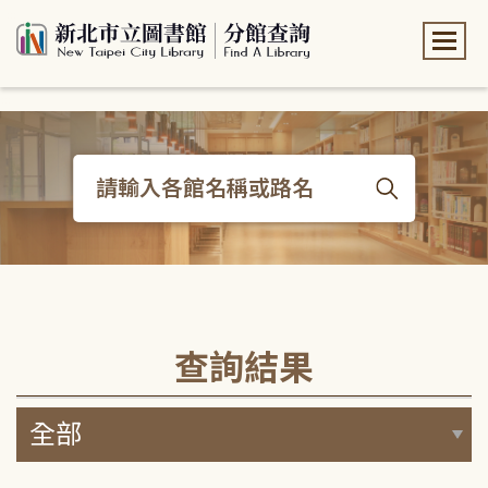
:::
:::
查詢結果