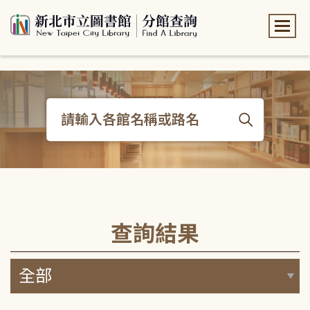
:::
:::
查詢結果