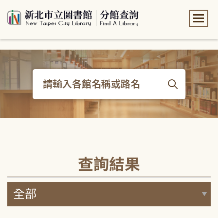
:::
:::
查詢結果