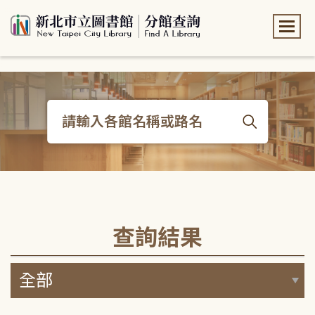
:::
:::
查詢結果