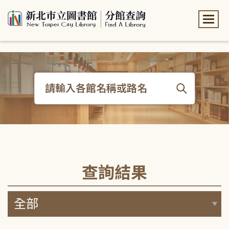
:::
:::
查詢結果