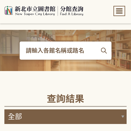
:::
:::
查詢結果