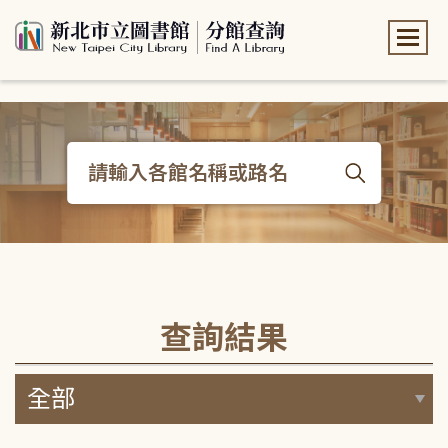
:::
:::
查詢結果