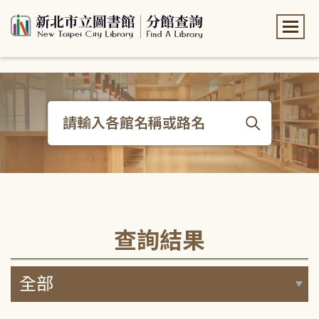
:::
:::
查詢結果