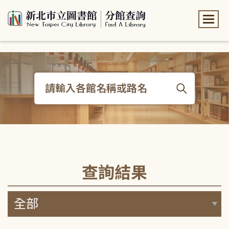
:::
:::
查詢結果