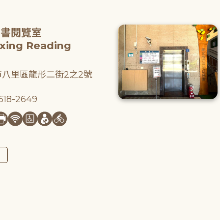
圖書閱覽室
gxing Reading
八里區龍形二街2之2號
18-2649
圖