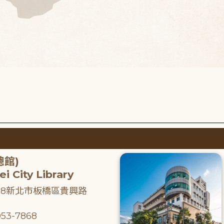
總館)
i City Library
218新北市板橋區貴興路
53-7868