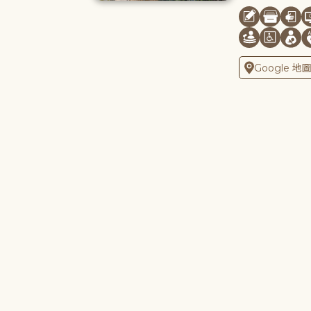
Google 地