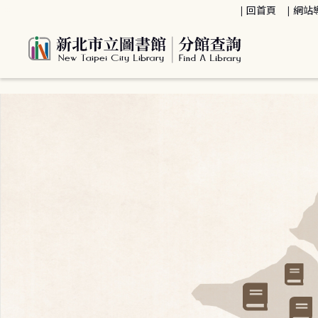
:::
回首頁
網站
:::