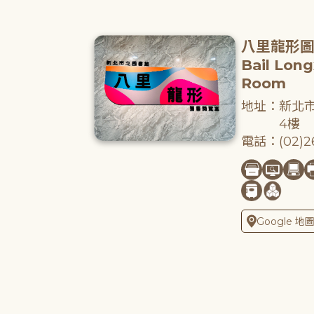
八里龍形
Bail Lon
Room
地址：新北市
4樓
電話：(02)26
Google 地