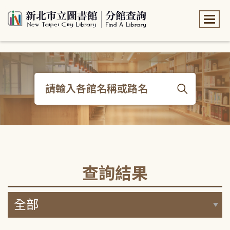
:::
:::
查詢結果