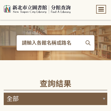
:::
:::
查詢結果