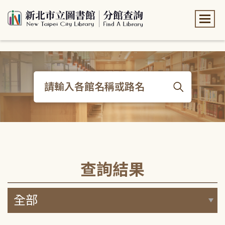
:::
:::
查詢結果