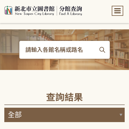
:::
:::
查詢結果