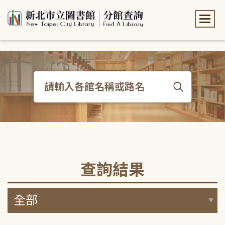
:::
:::
查詢結果