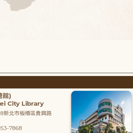
總館)
i City Library
218新北市板橋區貴興路
53-7868