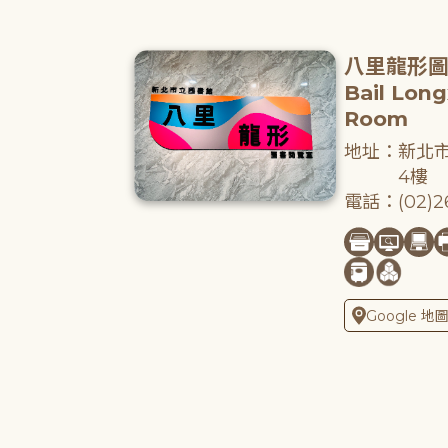
八里龍形
Bail Lon
Room
地址：新北市
4樓
電話：(02)26
Google 地