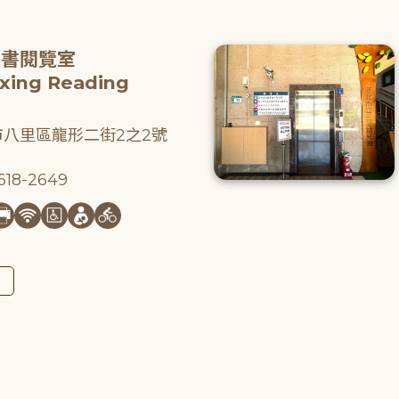
圖書閱覽室
gxing Reading
八里區龍形二街2之2號
18-2649
圖