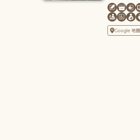
Google 地