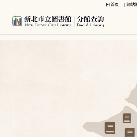
:::
回首頁
網站
:::