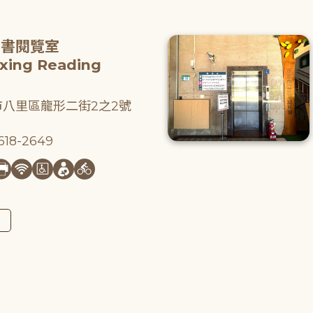
圖書閱覽室
gxing Reading
八里區龍形二街2之2號
18-2649
圖