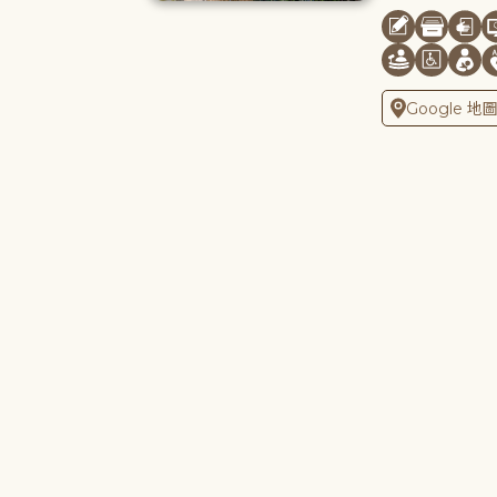
Google 地