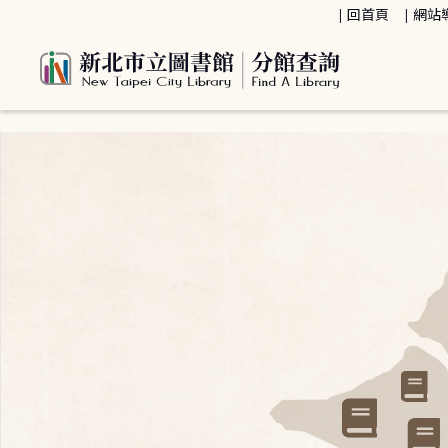
:::
回首頁
網站
:::