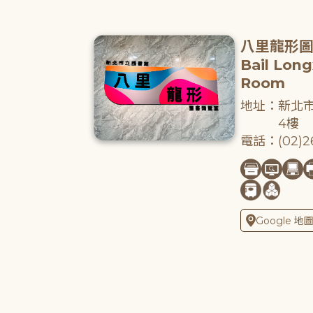
八里龍形
Bail Lon
Room
地址：新北市
4樓
電話：(02)26
Google 地