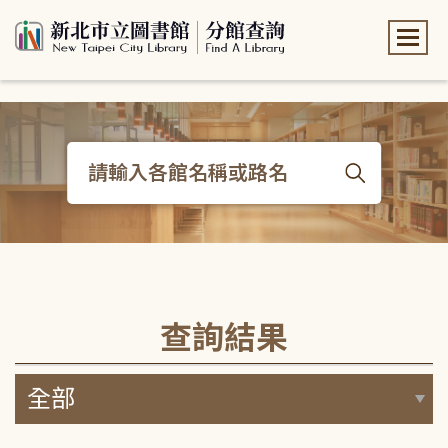
:::
:::
查詢結果