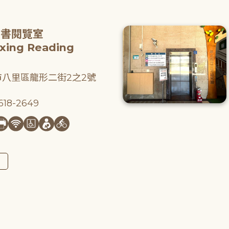
圖書閱覽室
gxing Reading
八里區龍形二街2之2號
18-2649
圖