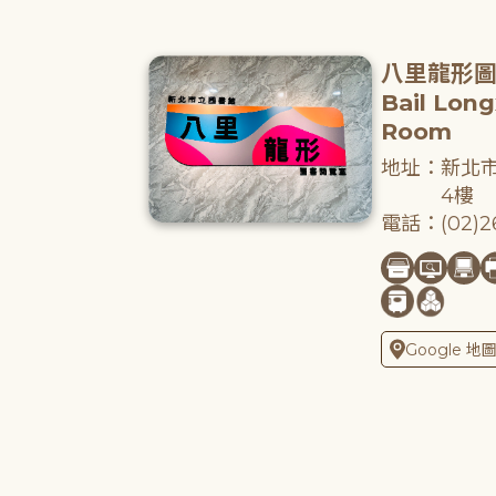
八里龍形
Bail Lon
Room
地址：新北市
4樓
電話：(02)26
Google 地