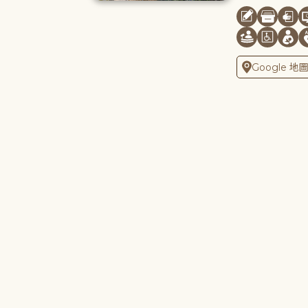
Google 地