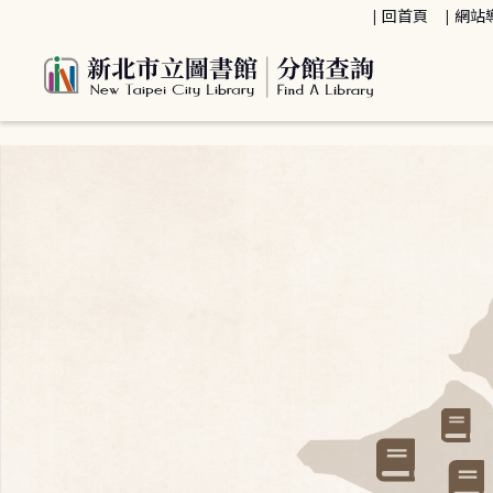
:::
回首頁
網站
:::