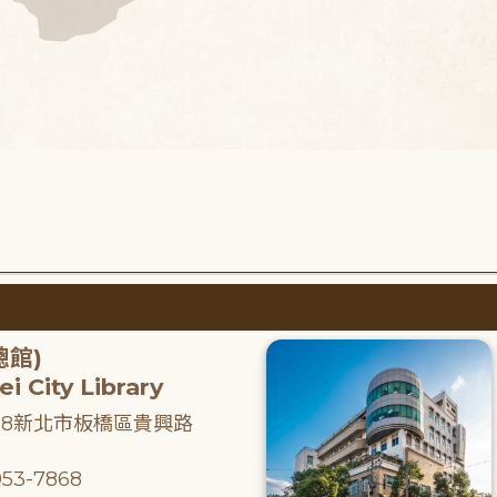
總館)
i City Library
218新北市板橋區貴興路
53-7868