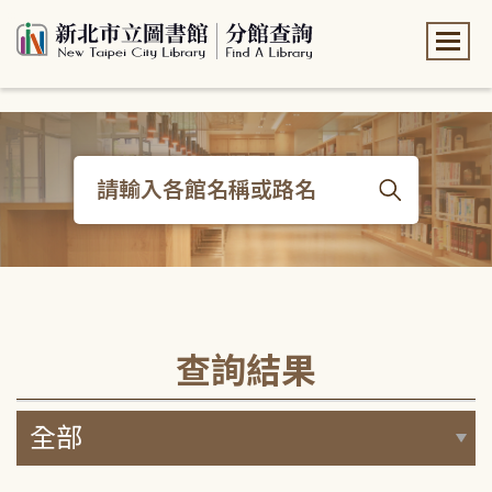
:::
:::
查詢結果