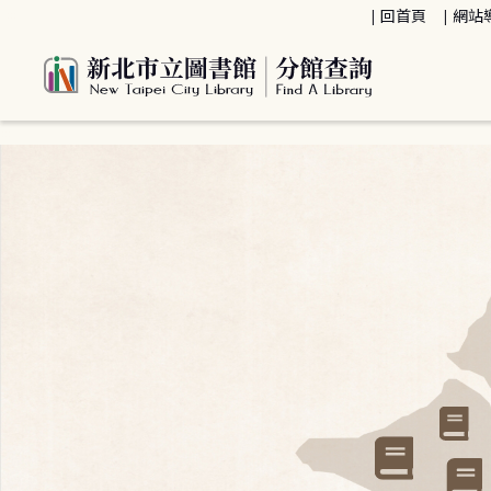
:::
回首頁
網站
:::