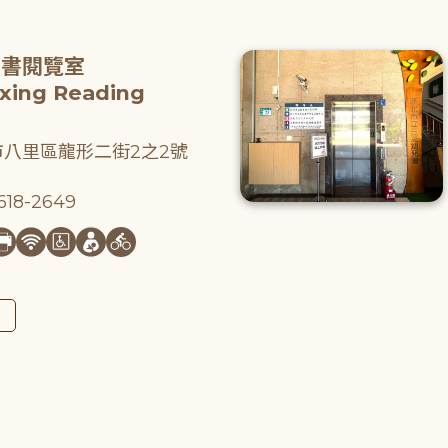
圖書閱覽室
gxing Reading
八里區龍形二街2之2號
18-2649
圖