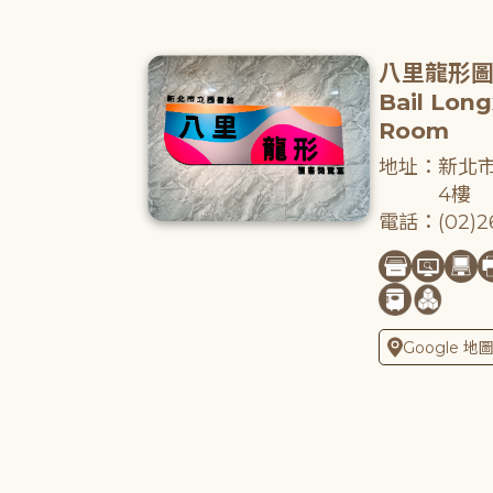
八里龍形
Bail Lon
Room
地址：新北市
4樓
電話：(02)26
Google 地