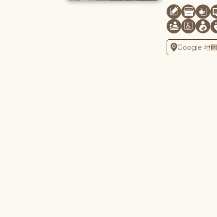
Google 地