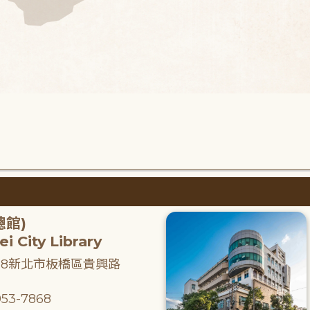
總館)
i City Library
218新北市板橋區貴興路
53-7868