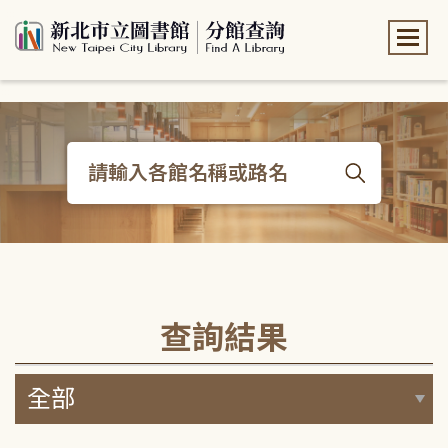
:::
:::
查詢結果