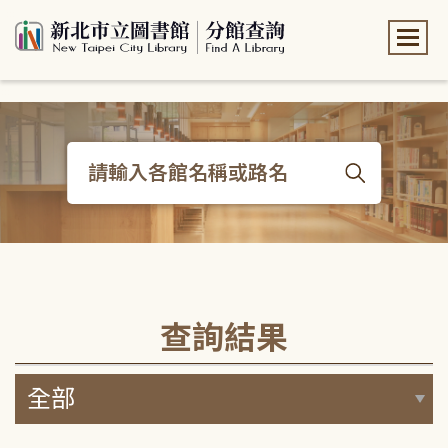
:::
:::
查詢結果