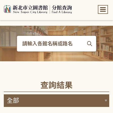
:::
:::
查詢結果