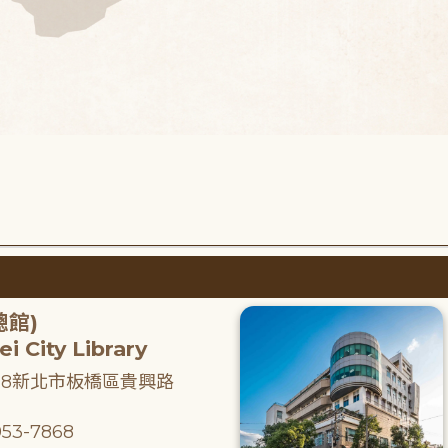
總館)
i City Library
218新北市板橋區貴興路
53-7868