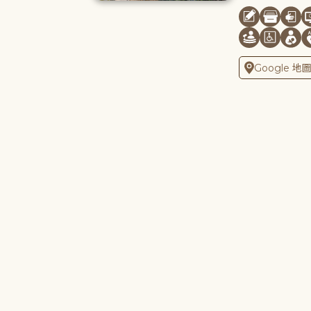
Google 地