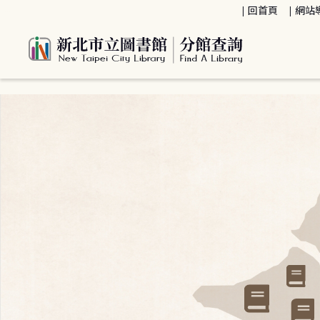
:::
回首頁
網站
:::