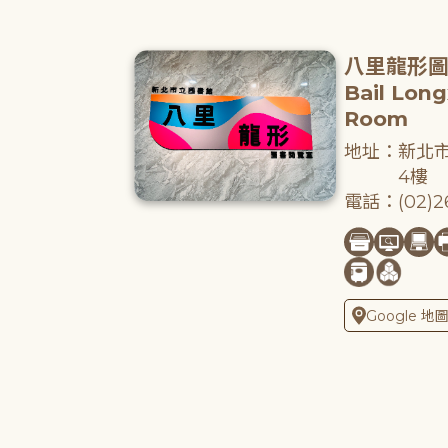
八里龍形
Bail Lon
Room
地址：新北市
4樓
電話：(02)26
Google 地