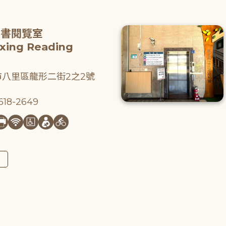
圖書閱覽室
gxing Reading
八里區龍形二街2之2號
18-2649
圖