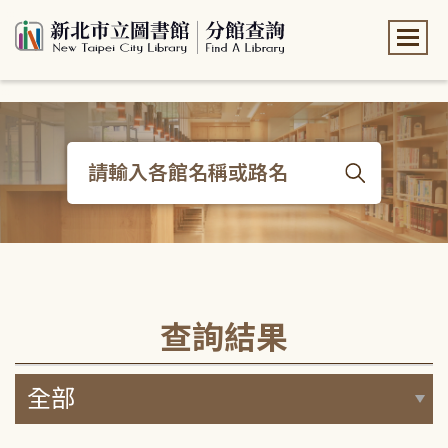
:::
:::
查詢結果