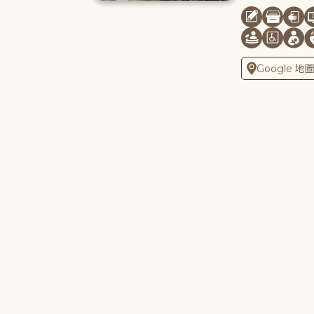
Google 地