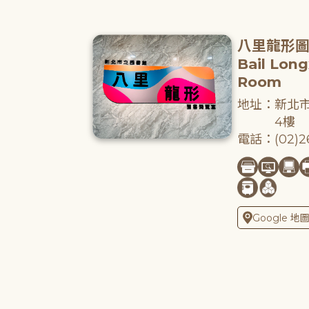
八里龍形
Bail Lon
Room
地址：新北市
4樓
電話：(02)26
Google 地