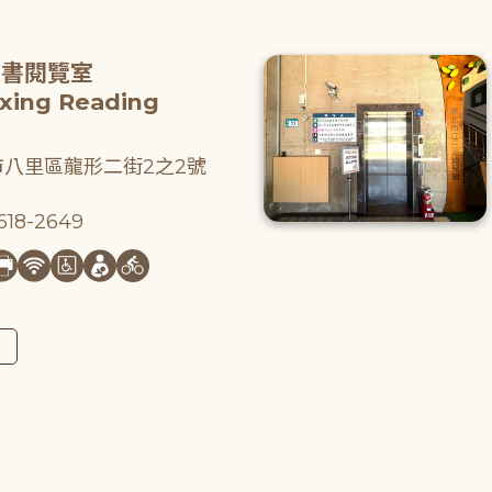
圖書閱覽室
gxing Reading
八里區龍形二街2之2號
18-2649
圖