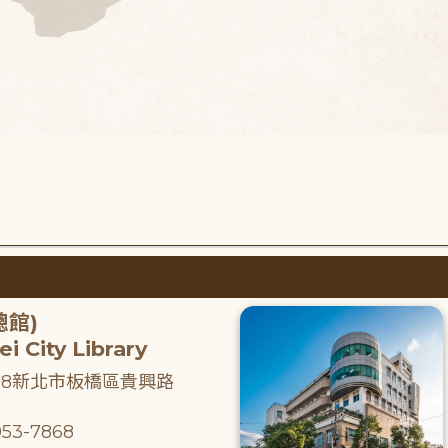
總館)
i City Library
218新北市板橋區貴興路
53-7868