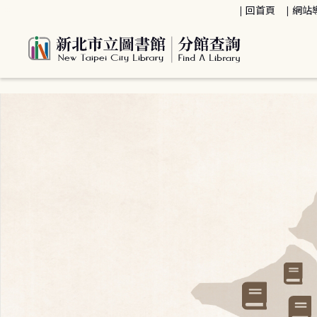
:::
回首頁
網站
:::