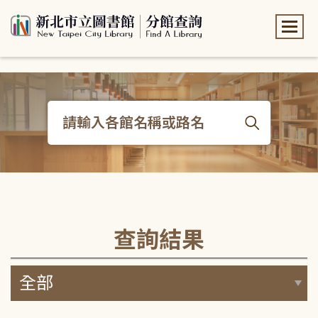
:::
:::
查詢結果