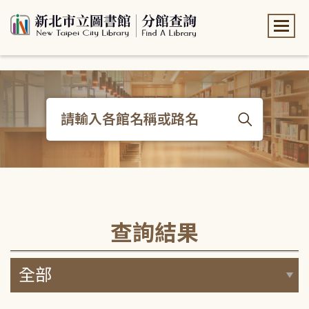
:::
:::
查詢結果