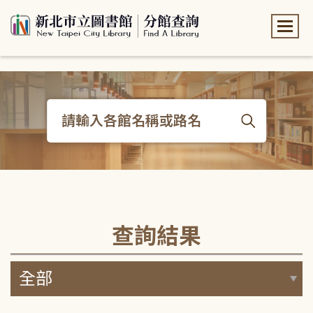
:::
:::
查詢結果